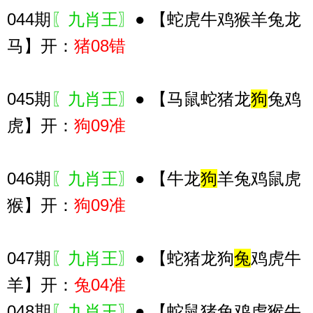
044期
〖九肖王〗
● 【蛇虎牛鸡猴羊兔龙
马】开：
猪08错
045期
〖九肖王〗
● 【马鼠蛇猪龙
狗
兔鸡
虎】开：
狗09准
046期
〖九肖王〗
● 【牛龙
狗
羊兔鸡鼠虎
猴】开：
狗09准
047期
〖九肖王〗
● 【蛇猪龙狗
兔
鸡虎牛
羊】开：
兔04准
048期
〖九肖王〗
● 【蛇鼠猪兔鸡虎猴牛