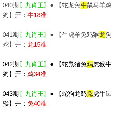
040期
〖九肖王〗
● 【蛇龙兔
牛
鼠马羊鸡
狗】开：
牛18准
041期
〖九肖王〗
● 【牛虎羊兔鸡猴
龙
狗
蛇】开：
龙15准
042期
〖九肖王〗
● 【蛇鼠猪兔
鸡
虎猴牛
狗】开：
鸡34准
043期
〖九肖王〗
● 【蛇狗龙鸡
兔
虎牛鼠
猴】开：
兔40准