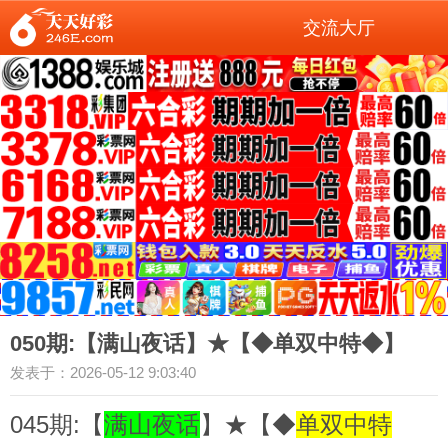
交流大厅
050期:【满山夜话】★【◆单双中特◆】
发表于：2026-05-12 9:03:40
045期:【
满山夜话
】★【◆
单双中特