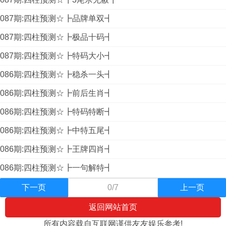
087期:四柱预测☆┣品牌单双┫
087期:四柱预测☆┣极品十码┫
087期:四柱预测☆┣特码大小┫
086期:四柱预测☆┣稳杀一头┫
086期:四柱预测☆┣前后生肖┫
086期:四柱预测☆┣特码特断┫
086期:四柱预测☆┣中特五尾┫
086期:四柱预测☆┣王牌四肖┫
086期:四柱预测☆┣一句解特┫
下一页
0/7
上一页
返回网站首页
所有内容载自互联网谨供友友娱乐参考!