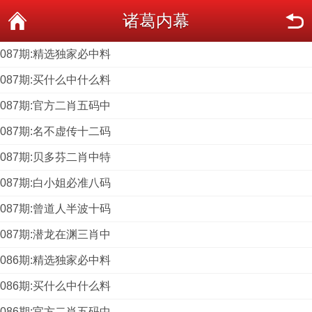
诸葛内幕
087期:精选独家必中料
087期:买什么中什么料
087期:官方二肖五码中
087期:名不虚传十二码
087期:贝多芬二肖中特
087期:白小姐必准八码
087期:曾道人半波十码
087期:潜龙在渊三肖中
086期:精选独家必中料
086期:买什么中什么料
086期:官方二肖五码中