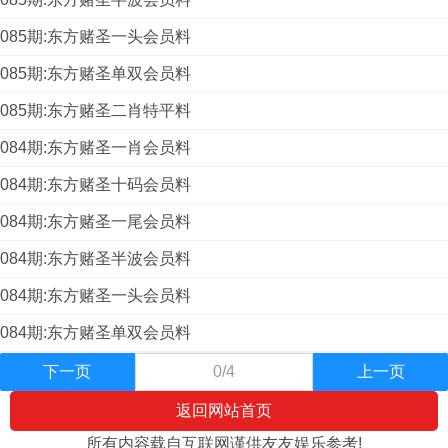
085期:东方赌圣一头会员料
085期:东方赌圣单双会员料
085期:东方赌圣二肖特平料
084期:东方赌圣一肖会员料
084期:东方赌圣十码会员料
084期:东方赌圣一尾会员料
084期:东方赌圣半波会员料
084期:东方赌圣一头会员料
084期:东方赌圣单双会员料
下一页
0/4
上一页
返回网站首页
所有内容载自互联网谨供友友娱乐参考!