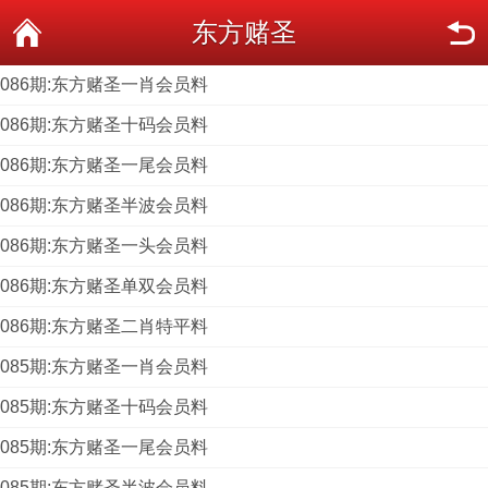
东方赌圣
086期:东方赌圣一肖会员料
086期:东方赌圣十码会员料
086期:东方赌圣一尾会员料
086期:东方赌圣半波会员料
086期:东方赌圣一头会员料
086期:东方赌圣单双会员料
086期:东方赌圣二肖特平料
085期:东方赌圣一肖会员料
085期:东方赌圣十码会员料
085期:东方赌圣一尾会员料
085期:东方赌圣半波会员料