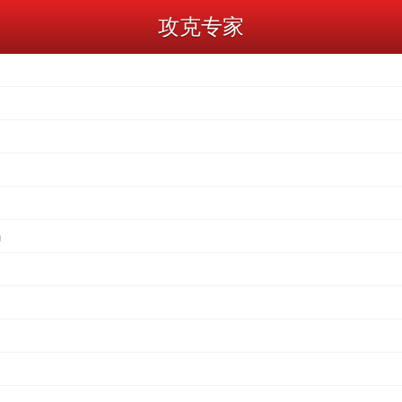
攻克专家
玛