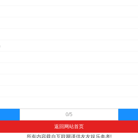
玛
0/5
返回网站首页
所有内容载自互联网谨供友友娱乐参考!