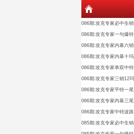
086期:攻克专家必中生销
086期:攻克专家一句爆特
086期:攻克专家内幕六销
086期:攻克专家内幕十玛
086期:攻克专家单双中特
086期:攻克专家三销12
086期:攻克专家平特一尾
086期:攻克专家内幕三尾
086期:攻克专家中特波路
085期:攻克专家必中生销
085期:攻克专家一句爆特