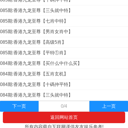
085期:香港九龙至尊【三头就中特】
085期:香港九龙至尊【七肖中特】
085期:香港九龙至尊【男肖女肖中】
085期:香港九龙至尊【高级5肖】
085期:香港九龙至尊【平特①肖】
084期:香港九龙至尊【买什么中什么买】
084期:香港九龙至尊【五肖玄机】
084期:香港九龙至尊【十碼仲平特】
084期:香港九龙至尊【三头就中特】
下一页
0/4
上一页
返回网站首页
所有内容载自互联网谨供友友娱乐参考!