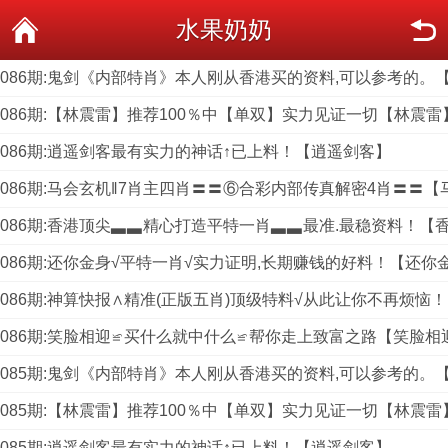
水果奶奶
086期:鬼剑《内部特肖》本人刚从香港买的资料,可以参考的。
086期:【林震雷】推荐100％中【单双】实力见证一切【林震雷
086期:逍遥剑客最有实力的神话↑已上料！【逍遥剑客】
086期:马会玄机‖7肖主四肖〓〓⑥合彩内部传真解密4肖〓〓【
086期:香港顶尖▃▃精心打造平特一肖▃▃最准.最稳资料！【
086期:还你金身√平特一肖√实力证明,长期赚钱的好料！【还你
086期:神算快报∧精准(正版五肖)顶级特料√从此让你不再烦恼
086期:笑脸相迎≌买什么就中什么≌帮你走上致富之路【笑脸相
085期:鬼剑《内部特肖》本人刚从香港买的资料,可以参考的。
085期:【林震雷】推荐100％中【单双】实力见证一切【林震雷
085期:逍遥剑客最有实力的神话↑已上料！【逍遥剑客】