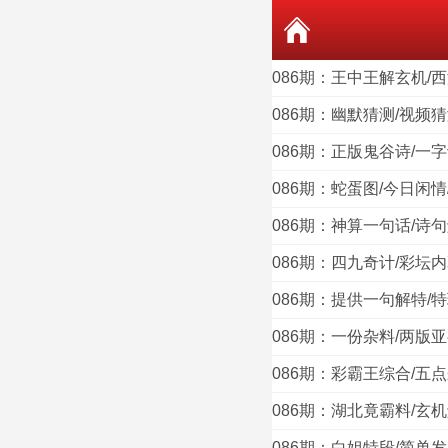
086期：王中王解玄机/西
086期：幽默猜测/视频
086期：正版鬼谷诗/一
086期：蛇蛋图/今日闲
086期：神算一句话/诗
086期：四九奇计/彩坛
086期：提供一句解特/
086期：一份杂料/两版
086期：彩霸王综合/五
086期：湖北竟霸料/玄
086期：白姐特段/简单