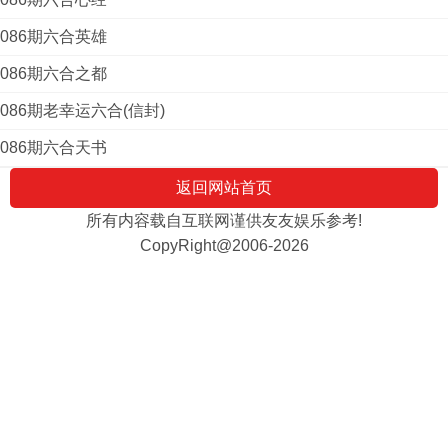
086期六合英雄
086期六合之都
086期老幸运六合(信封)
086期六合天书
返回网站首页
所有内容载自互联网谨供友友娱乐参考!
CopyRight@2006-2026