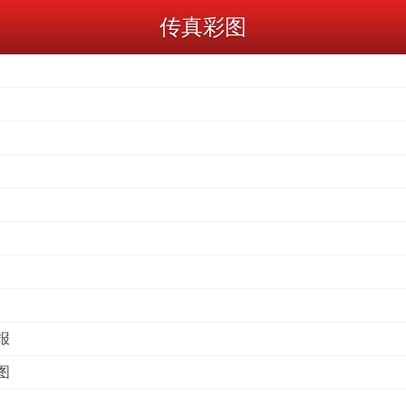
传真彩图
报
图