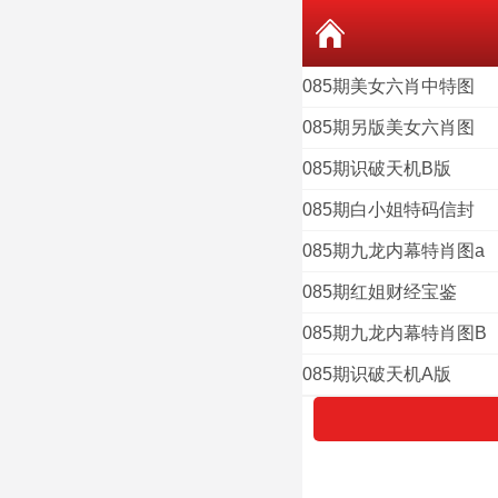
085期美女六肖中特图
085期另版美女六肖图
085期识破天机B版
085期白小姐特码信封
085期九龙内幕特肖图a
085期红姐财经宝鉴
085期九龙内幕特肖图B
085期识破天机A版