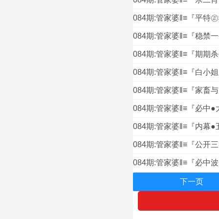
084期:管家婆‖≡『平特㊣
084期:管家婆‖≡『稳禁一
084期:管家婆‖≡『期期杀
084期:管家婆‖≡『白小姐
084期:管家婆‖≡『家畜与
084期:管家婆‖≡『必中●
084期:管家婆‖≡『内幕●
084期:管家婆‖≡『公开三
084期:管家婆‖≡『必中波
下一页