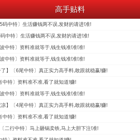
高手贴料
〔5码中特〕生活赚钱两不误,发财的请进!准!
24码中特〕生活赚钱两不误,发财的请进!准!
一波中特〕资料准就等于,钱生钱准!准!准!
双波中特〕资料准就等于,钱生钱准!准!准!
已干了】〔6尾中特〕真正实力高手料,敢跟就稳赢!赚!
1肖中特〕资料准不准,看了就知道!赚!
双波中特〕资料准就等于,钱生钱准!准!准!
太荒凉】〔4尾中特〕真正实力高手料,敢跟就稳赢!赚!
1肖中特〕资料准不准,看了就知道!赚!
】〔二行中特〕马上砸锅卖铁,马上大胆下注!准!
中特〕资料准不准,看了就知道!赚!