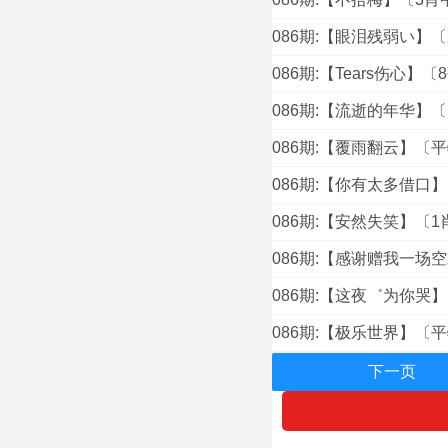
086期:【眼泪残弱い】
086期:【Tears伤心
086期:【流逝的年华】
086期:【覆雨翻云】〔
086期:【你有太多借口】
086期:【安然失笑】〔
086期:【感谢赠我一场
086期:【这夜゛为你哭
086期:【极乐世界】〔
下一页