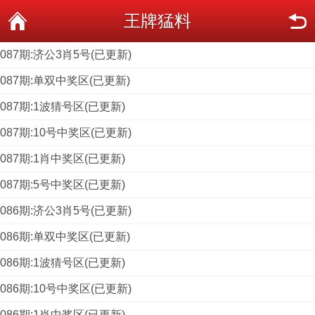
王牌猛料
087期:济公3肖5号(已更新)
087期:单双中奖区(已更新)
087期:1波猜号区(已更新)
087期:10号中奖区(已更新)
087期:1肖中奖区(已更新)
087期:5号中奖区(已更新)
086期:济公3肖5号(已更新)
086期:单双中奖区(已更新)
086期:1波猜号区(已更新)
086期:10号中奖区(已更新)
086期:1肖中奖区(已更新)