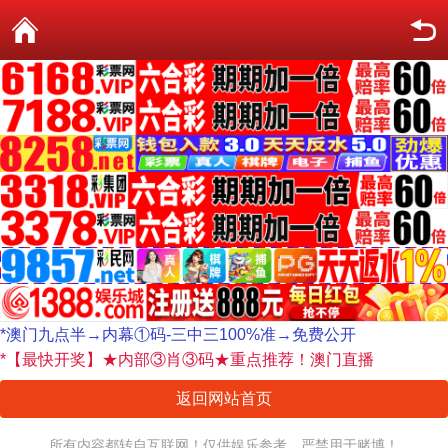
*澳门九点半→内幕①码-三中三100%准→免费公开
*【最快开奖】★内部③肖③码★重点推荐！澳门直播
返回网站首页
所有内容都转自互联网！仅供娱乐参考，严禁用于赌博！