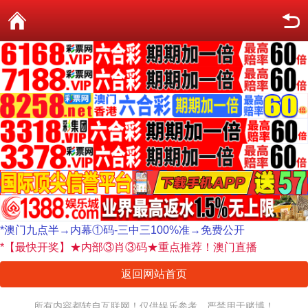
*澳门九点半→内幕①码-三中三100%准→免费公开
*【最快开奖】★内部③肖③码★重点推荐！澳门直播
返回网站首页
所有内容都转自互联网！仅供娱乐参考，严禁用于赌博！