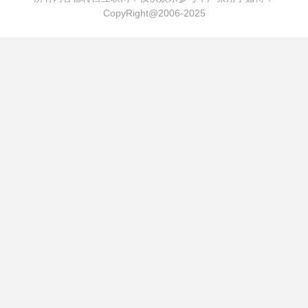
CopyRight@2006-2025