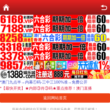
*澳门九点半→内幕①码-三中三100%准→免费公开
*【最快开奖】★内部③肖③码★重点推荐！澳门直播
返回网站首页
所有内容都转自互联网！仅供娱乐参考，严禁用于赌博！