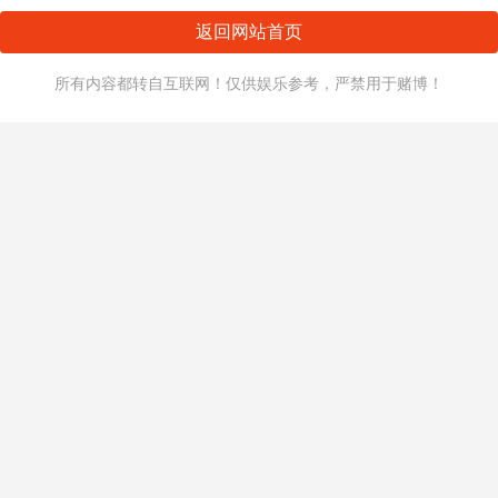
返回网站首页
所有内容都转自互联网！仅供娱乐参考，严禁用于赌博！