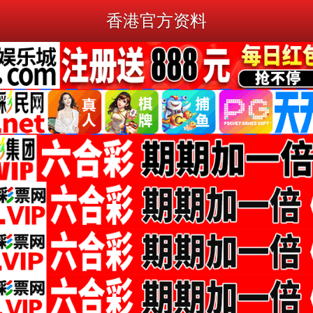
香港官方资料