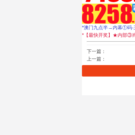
*澳门九点半→内幕①码-
*【最快开奖】★内部③
下一篇：
上一篇：