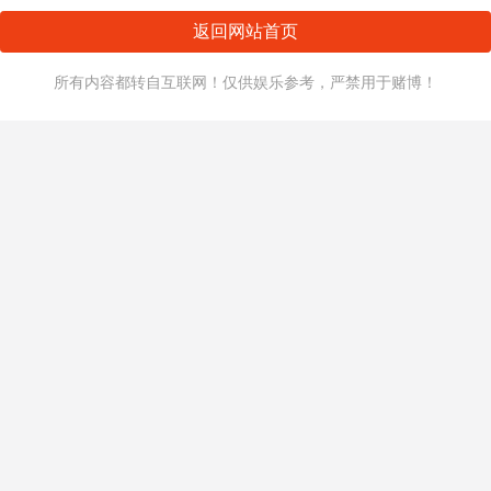
返回网站首页
所有内容都转自互联网！仅供娱乐参考，严禁用于赌博！