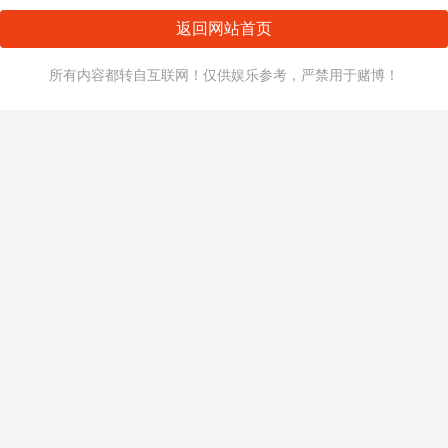
返回网站首页
所有内容都转自互联网！仅供娱乐参考，严禁用于赌博！