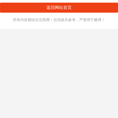
返回网站首页
所有内容都转自互联网！仅供娱乐参考，严禁用于赌博！