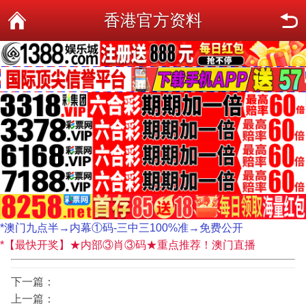
香港官方资料
*澳门九点半→内幕①码-三中三100%准→免费公开
*【最快开奖】★内部③肖③码★重点推荐！澳门直播
下一篇：
上一篇：