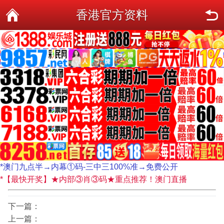
香港官方资料
*澳门九点半→内幕①码-三中三100%准→免费公开
*【最快开奖】★内部③肖③码★重点推荐！澳门直播
下一篇：
上一篇：