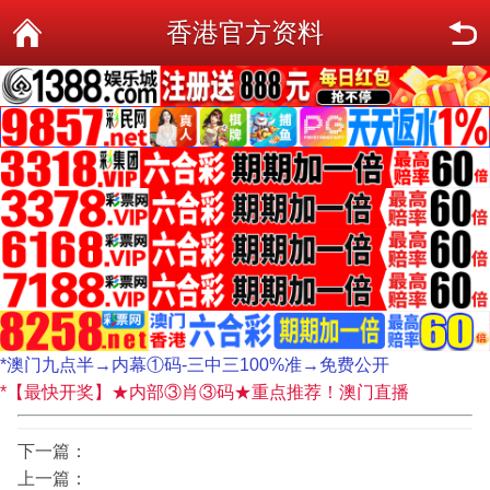
香港官方资料
*澳门九点半→内幕①码-三中三100%准→免费公开
*【最快开奖】★内部③肖③码★重点推荐！澳门直播
下一篇：
上一篇：