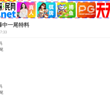
幕爆中一尾特料
7:33
码
7尾
码
3尾