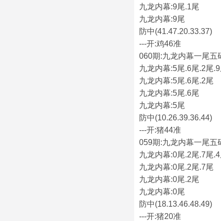
九龙内幕:9尾.1尾
九龙内幕:9尾
防中(41.47.20.33.37)
---开:鸡46准
060期:九龙内幕一尾五
九龙内幕:5尾.6尾.2尾.
九龙内幕:5尾.6尾.2尾
九龙内幕:5尾.6尾
九龙内幕:5尾
防中(10.26.39.36.44)
---开:猪44准
059期:九龙内幕一尾五
九龙内幕:0尾.2尾.7尾.
九龙内幕:0尾.2尾.7尾
九龙内幕:0尾.2尾
九龙内幕:0尾
防中(18.13.46.48.49)
---开:猪20准