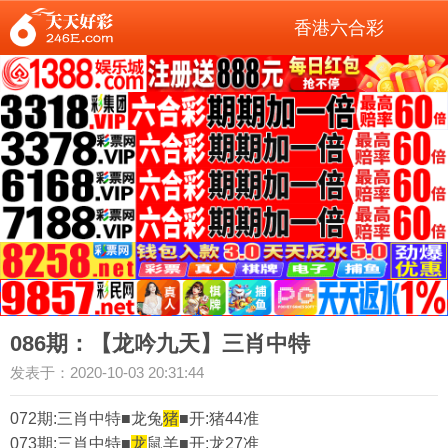
香港六合彩
086期：【龙吟九天】三肖中特
发表于：2020-10-03 20:31:44
072期:三肖中特■龙兔
猪
■开:猪44准
073期:三肖中特■
龙
鼠羊
■开:龙27准